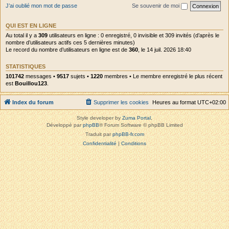
J’ai oublié mon mot de passe
Se souvenir de moi
QUI EST EN LIGNE
Au total il y a
309
utilisateurs en ligne : 0 enregistré, 0 invisible et 309 invités (d’après le
nombre d’utilisateurs actifs ces 5 dernières minutes)
Le record du nombre d’utilisateurs en ligne est de
360
, le 14 juil. 2026 18:40
STATISTIQUES
101742
messages •
9517
sujets •
1220
membres • Le membre enregistré le plus récent
est
Bouillou123
.
Index du forum
Supprimer les cookies
Heures au format
UTC+02:00
Style developer by
Zuma Portal
,
Développé par
phpBB
® Forum Software © phpBB Limited
Traduit par
phpBB-fr.com
Confidentialité
|
Conditions