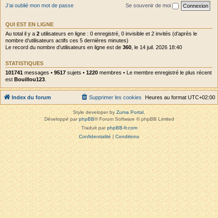
J’ai oublié mon mot de passe
Se souvenir de moi
QUI EST EN LIGNE
Au total il y a
2
utilisateurs en ligne : 0 enregistré, 0 invisible et 2 invités (d’après le
nombre d’utilisateurs actifs ces 5 dernières minutes)
Le record du nombre d’utilisateurs en ligne est de
360
, le 14 juil. 2026 18:40
STATISTIQUES
101741
messages •
9517
sujets •
1220
membres • Le membre enregistré le plus récent
est
Bouillou123
.
Index du forum
Supprimer les cookies
Heures au format
UTC+02:00
Style developer by
Zuma Portal
,
Développé par
phpBB
® Forum Software © phpBB Limited
Traduit par
phpBB-fr.com
Confidentialité
|
Conditions