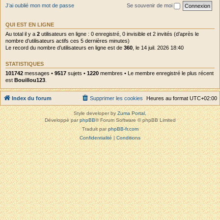
J’ai oublié mon mot de passe
Se souvenir de moi
QUI EST EN LIGNE
Au total il y a
2
utilisateurs en ligne : 0 enregistré, 0 invisible et 2 invités (d’après le
nombre d’utilisateurs actifs ces 5 dernières minutes)
Le record du nombre d’utilisateurs en ligne est de
360
, le 14 juil. 2026 18:40
STATISTIQUES
101742
messages •
9517
sujets •
1220
membres • Le membre enregistré le plus récent
est
Bouillou123
.
Index du forum
Supprimer les cookies
Heures au format
UTC+02:00
Style developer by
Zuma Portal
,
Développé par
phpBB
® Forum Software © phpBB Limited
Traduit par
phpBB-fr.com
Confidentialité
|
Conditions