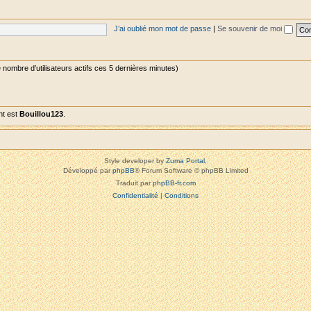
J’ai oublié mon mot de passe
|
Se souvenir de moi
 le nombre d’utilisateurs actifs ces 5 dernières minutes)
nt est
Bouillou123
.
Style developer by
Zuma Portal
,
Développé par
phpBB
® Forum Software © phpBB Limited
Traduit par
phpBB-fr.com
Confidentialité
|
Conditions