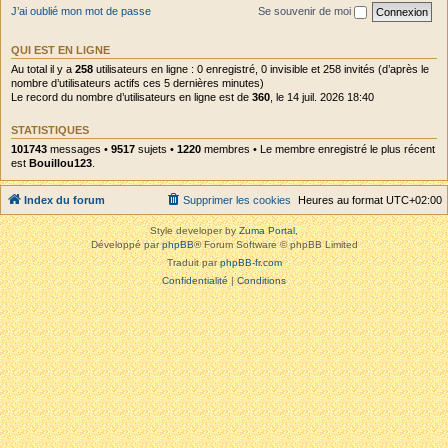
J’ai oublié mon mot de passe
Se souvenir de moi
QUI EST EN LIGNE
Au total il y a
258
utilisateurs en ligne : 0 enregistré, 0 invisible et 258 invités (d’après le
nombre d’utilisateurs actifs ces 5 dernières minutes)
Le record du nombre d’utilisateurs en ligne est de
360
, le 14 juil. 2026 18:40
STATISTIQUES
101743
messages •
9517
sujets •
1220
membres • Le membre enregistré le plus récent
est
Bouillou123
.
Index du forum
Supprimer les cookies
Heures au format
UTC+02:00
Style developer by
Zuma Portal
,
Développé par
phpBB
® Forum Software © phpBB Limited
Traduit par
phpBB-fr.com
Confidentialité
|
Conditions