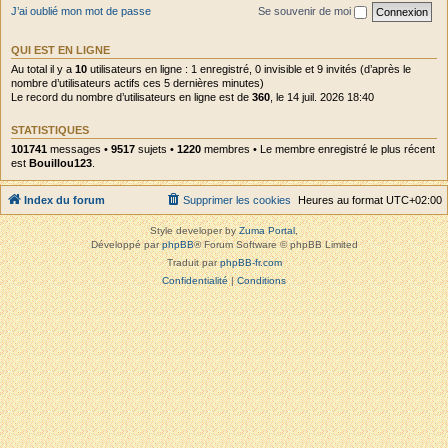
J’ai oublié mon mot de passe
Se souvenir de moi
QUI EST EN LIGNE
Au total il y a
10
utilisateurs en ligne : 1 enregistré, 0 invisible et 9 invités (d’après le
nombre d’utilisateurs actifs ces 5 dernières minutes)
Le record du nombre d’utilisateurs en ligne est de
360
, le 14 juil. 2026 18:40
STATISTIQUES
101741
messages •
9517
sujets •
1220
membres • Le membre enregistré le plus récent
est
Bouillou123
.
Index du forum
Supprimer les cookies
Heures au format
UTC+02:00
Style developer by
Zuma Portal
,
Développé par
phpBB
® Forum Software © phpBB Limited
Traduit par
phpBB-fr.com
Confidentialité
|
Conditions