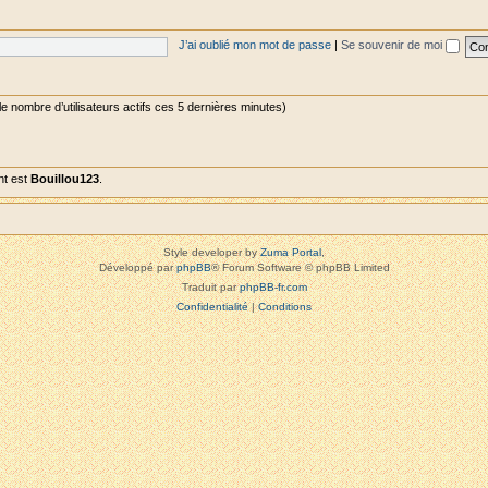
J’ai oublié mon mot de passe
|
Se souvenir de moi
s le nombre d’utilisateurs actifs ces 5 dernières minutes)
nt est
Bouillou123
.
Style developer by
Zuma Portal
,
Développé par
phpBB
® Forum Software © phpBB Limited
Traduit par
phpBB-fr.com
Confidentialité
|
Conditions