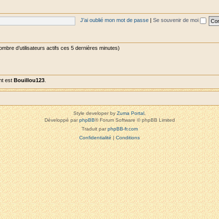
J’ai oublié mon mot de passe
|
Se souvenir de moi
 nombre d’utilisateurs actifs ces 5 dernières minutes)
nt est
Bouillou123
.
Style developer by
Zuma Portal
,
Développé par
phpBB
® Forum Software © phpBB Limited
Traduit par
phpBB-fr.com
Confidentialité
|
Conditions