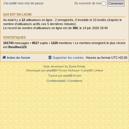
J’ai oublié mon mot de passe
Se souvenir de moi
QUI EST EN LIGNE
Au total il y a
12
utilisateurs en ligne : 2 enregistrés, 0 invisible et 10 invités (d’après le
nombre d’utilisateurs actifs ces 5 dernières minutes)
Le record du nombre d’utilisateurs en ligne est de
360
, le 14 juil. 2026 18:40
STATISTIQUES
101743
messages •
9517
sujets •
1220
membres • Le membre enregistré le plus récent
est
Bouillou123
.
Index du forum
Supprimer les cookies
Heures au format
UTC+02:00
Style developer by
Zuma Portal
,
Développé par
phpBB
® Forum Software © phpBB Limited
Traduit par
phpBB-fr.com
Confidentialité
|
Conditions