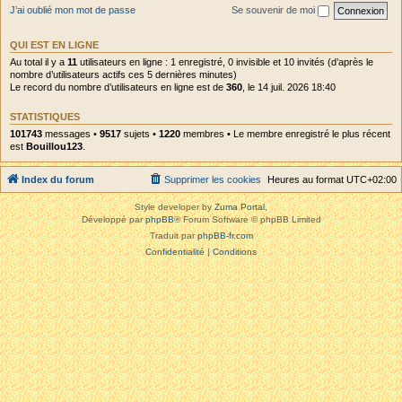
J’ai oublié mon mot de passe
Se souvenir de moi
QUI EST EN LIGNE
Au total il y a
11
utilisateurs en ligne : 1 enregistré, 0 invisible et 10 invités (d’après le
nombre d’utilisateurs actifs ces 5 dernières minutes)
Le record du nombre d’utilisateurs en ligne est de
360
, le 14 juil. 2026 18:40
STATISTIQUES
101743
messages •
9517
sujets •
1220
membres • Le membre enregistré le plus récent
est
Bouillou123
.
Index du forum
Supprimer les cookies
Heures au format
UTC+02:00
Style developer by
Zuma Portal
,
Développé par
phpBB
® Forum Software © phpBB Limited
Traduit par
phpBB-fr.com
Confidentialité
|
Conditions