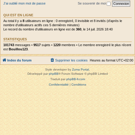
J’ai oublié mon mot de passe
Se souvenir de moi
QUI EST EN LIGNE
Au total il y a
8
utilisateurs en ligne : 0 enregistré, 0 invisible et 8 invités (d’après le
nombre d’utilisateurs actifs ces 5 dernières minutes)
Le record du nombre d’utilisateurs en ligne est de
360
, le 14 juil. 2026 18:40
STATISTIQUES
101743
messages •
9517
sujets •
1220
membres • Le membre enregistré le plus récent
est
Bouillou123
.
Index du forum
Supprimer les cookies
Heures au format
UTC+02:00
Style developer by
Zuma Portal
,
Développé par
phpBB
® Forum Software © phpBB Limited
Traduit par
phpBB-fr.com
Confidentialité
|
Conditions