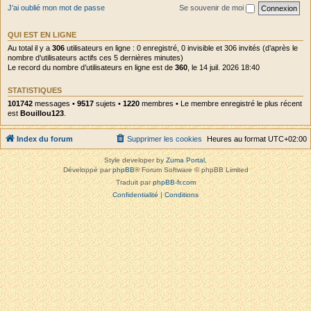
J’ai oublié mon mot de passe
Se souvenir de moi
QUI EST EN LIGNE
Au total il y a
306
utilisateurs en ligne : 0 enregistré, 0 invisible et 306 invités (d’après le
nombre d’utilisateurs actifs ces 5 dernières minutes)
Le record du nombre d’utilisateurs en ligne est de
360
, le 14 juil. 2026 18:40
STATISTIQUES
101742
messages •
9517
sujets •
1220
membres • Le membre enregistré le plus récent
est
Bouillou123
.
Index du forum
Supprimer les cookies
Heures au format
UTC+02:00
Style developer by
Zuma Portal
,
Développé par
phpBB
® Forum Software © phpBB Limited
Traduit par
phpBB-fr.com
Confidentialité
|
Conditions