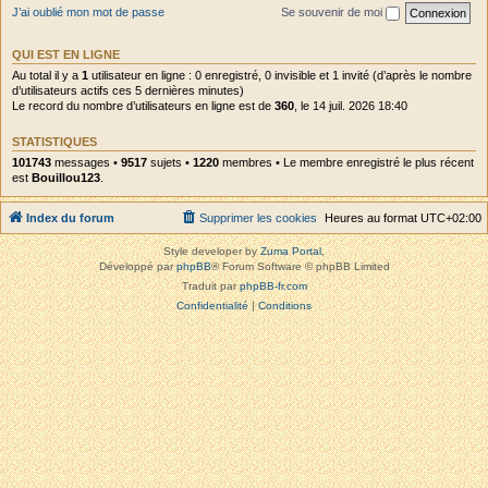
J’ai oublié mon mot de passe
Se souvenir de moi
QUI EST EN LIGNE
Au total il y a
1
utilisateur en ligne : 0 enregistré, 0 invisible et 1 invité (d’après le nombre
d’utilisateurs actifs ces 5 dernières minutes)
Le record du nombre d’utilisateurs en ligne est de
360
, le 14 juil. 2026 18:40
STATISTIQUES
101743
messages •
9517
sujets •
1220
membres • Le membre enregistré le plus récent
est
Bouillou123
.
Index du forum
Supprimer les cookies
Heures au format
UTC+02:00
Style developer by
Zuma Portal
,
Développé par
phpBB
® Forum Software © phpBB Limited
Traduit par
phpBB-fr.com
Confidentialité
|
Conditions