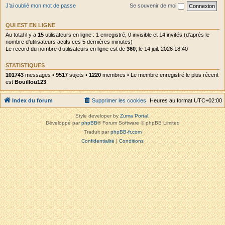
J’ai oublié mon mot de passe
Se souvenir de moi
QUI EST EN LIGNE
Au total il y a
15
utilisateurs en ligne : 1 enregistré, 0 invisible et 14 invités (d’après le
nombre d’utilisateurs actifs ces 5 dernières minutes)
Le record du nombre d’utilisateurs en ligne est de
360
, le 14 juil. 2026 18:40
STATISTIQUES
101743
messages •
9517
sujets •
1220
membres • Le membre enregistré le plus récent
est
Bouillou123
.
Index du forum
Supprimer les cookies
Heures au format
UTC+02:00
Style developer by
Zuma Portal
,
Développé par
phpBB
® Forum Software © phpBB Limited
Traduit par
phpBB-fr.com
Confidentialité
|
Conditions