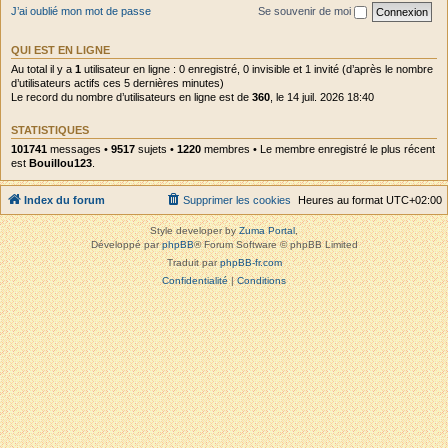
J’ai oublié mon mot de passe
Se souvenir de moi
QUI EST EN LIGNE
Au total il y a
1
utilisateur en ligne : 0 enregistré, 0 invisible et 1 invité (d’après le nombre
d’utilisateurs actifs ces 5 dernières minutes)
Le record du nombre d’utilisateurs en ligne est de
360
, le 14 juil. 2026 18:40
STATISTIQUES
101741
messages •
9517
sujets •
1220
membres • Le membre enregistré le plus récent
est
Bouillou123
.
Index du forum
Supprimer les cookies
Heures au format
UTC+02:00
Style developer by
Zuma Portal
,
Développé par
phpBB
® Forum Software © phpBB Limited
Traduit par
phpBB-fr.com
Confidentialité
|
Conditions