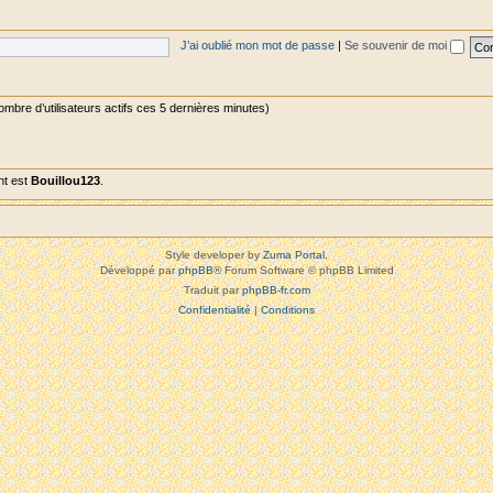
J’ai oublié mon mot de passe
|
Se souvenir de moi
 nombre d’utilisateurs actifs ces 5 dernières minutes)
nt est
Bouillou123
.
Style developer by
Zuma Portal
,
Développé par
phpBB
® Forum Software © phpBB Limited
Traduit par
phpBB-fr.com
Confidentialité
|
Conditions