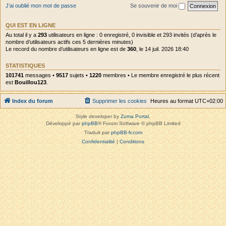
J’ai oublié mon mot de passe
Se souvenir de moi
QUI EST EN LIGNE
Au total il y a
293
utilisateurs en ligne : 0 enregistré, 0 invisible et 293 invités (d’après le
nombre d’utilisateurs actifs ces 5 dernières minutes)
Le record du nombre d’utilisateurs en ligne est de
360
, le 14 juil. 2026 18:40
STATISTIQUES
101741
messages •
9517
sujets •
1220
membres • Le membre enregistré le plus récent
est
Bouillou123
.
Index du forum
Supprimer les cookies
Heures au format
UTC+02:00
Style developer by
Zuma Portal
,
Développé par
phpBB
® Forum Software © phpBB Limited
Traduit par
phpBB-fr.com
Confidentialité
|
Conditions