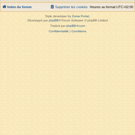
Index du forum
Supprimer les cookies
Heures au format
UTC+02:00
Style developer by
Zuma Portal
,
Développé par
phpBB
® Forum Software © phpBB Limited
Traduit par
phpBB-fr.com
Confidentialité
|
Conditions