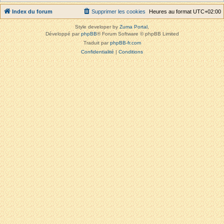
Index du forum
Supprimer les cookies
Heures au format
UTC+02:00
Style developer by
Zuma Portal
,
Développé par
phpBB
® Forum Software © phpBB Limited
Traduit par
phpBB-fr.com
Confidentialité
|
Conditions