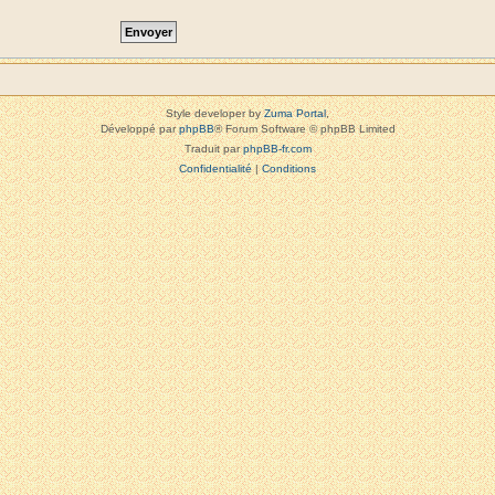
Style developer by
Zuma Portal
,
Développé par
phpBB
® Forum Software © phpBB Limited
Traduit par
phpBB-fr.com
Confidentialité
|
Conditions