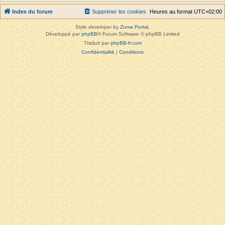
Index du forum
Supprimer les cookies
Heures au format
UTC+02:00
Style developer by
Zuma Portal
,
Développé par
phpBB
® Forum Software © phpBB Limited
Traduit par
phpBB-fr.com
Confidentialité
|
Conditions