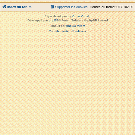
Index du forum
Supprimer les cookies
Heures au format
UTC+02:00
Style developer by
Zuma Portal
,
Développé par
phpBB
® Forum Software © phpBB Limited
Traduit par
phpBB-fr.com
Confidentialité
|
Conditions