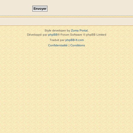
Style developer by
Zuma Portal
,
Développé par
phpBB
® Forum Software © phpBB Limited
Traduit par
phpBB-fr.com
Confidentialité
|
Conditions