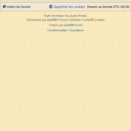
Index du forum
Supprimer les cookies
Heures au format
UTC+02:00
Style developer by
Zuma Portal
,
Développé par
phpBB
® Forum Software © phpBB Limited
Traduit par
phpBB-fr.com
Confidentialité
|
Conditions