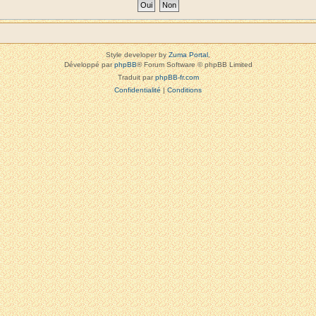
Style developer by
Zuma Portal
,
Développé par
phpBB
® Forum Software © phpBB Limited
Traduit par
phpBB-fr.com
Confidentialité
|
Conditions