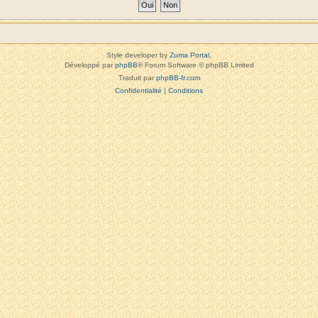
Style developer by
Zuma Portal
,
Développé par
phpBB
® Forum Software © phpBB Limited
Traduit par
phpBB-fr.com
Confidentialité
|
Conditions