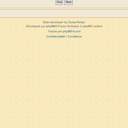
Style developer by
Zuma Portal
,
Développé par
phpBB
® Forum Software © phpBB Limited
Traduit par
phpBB-fr.com
Confidentialité
|
Conditions