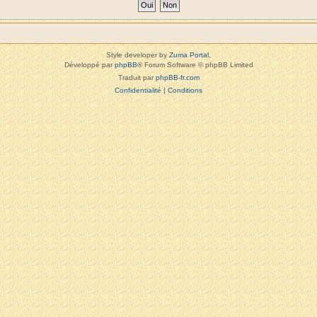
Style developer by
Zuma Portal
,
Développé par
phpBB
® Forum Software © phpBB Limited
Traduit par
phpBB-fr.com
Confidentialité
|
Conditions