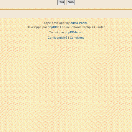
Style developer by
Zuma Portal
,
Développé par
phpBB
® Forum Software © phpBB Limited
Traduit par
phpBB-fr.com
Confidentialité
|
Conditions