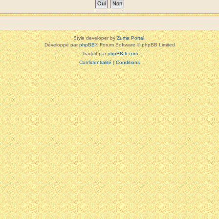
Style developer by
Zuma Portal
,
Développé par
phpBB
® Forum Software © phpBB Limited
Traduit par
phpBB-fr.com
Confidentialité
|
Conditions