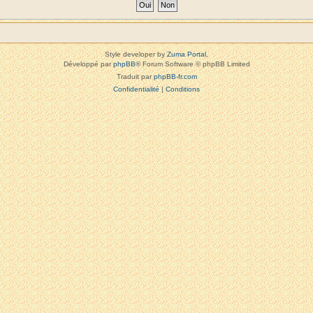
Style developer by
Zuma Portal
,
Développé par
phpBB
® Forum Software © phpBB Limited
Traduit par
phpBB-fr.com
Confidentialité
|
Conditions