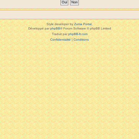
Style developer by
Zuma Portal
,
Développé par
phpBB
® Forum Software © phpBB Limited
Traduit par
phpBB-fr.com
Confidentialité
|
Conditions