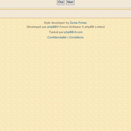
Style developer by
Zuma Portal
,
Développé par
phpBB
® Forum Software © phpBB Limited
Traduit par
phpBB-fr.com
Confidentialité
|
Conditions