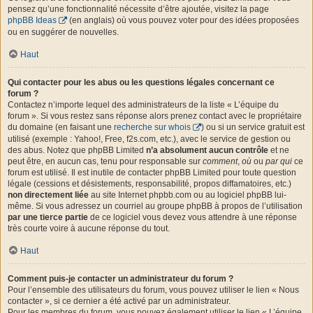
pensez qu’une fonctionnalité nécessite d’être ajoutée, visitez la page
phpBB Ideas
(en anglais) où vous pouvez voter pour des idées proposées
ou en suggérer de nouvelles.
Haut
Qui contacter pour les abus ou les questions légales concernant ce
forum ?
Contactez n’importe lequel des administrateurs de la liste « L’équipe du
forum ». Si vous restez sans réponse alors prenez contact avec le propriétaire
du domaine (en faisant une
recherche sur whois
) ou si un service gratuit est
utilisé (exemple : Yahoo!, Free, f2s.com, etc.), avec le service de gestion ou
des abus. Notez que phpBB Limited
n’a absolument aucun contrôle
et ne
peut être, en aucun cas, tenu pour responsable sur
comment
,
où
ou
par qui
ce
forum est utilisé. Il est inutile de contacter phpBB Limited pour toute question
légale (cessions et désistements, responsabilité, propos diffamatoires, etc.)
non directement liée
au site Internet phpbb.com ou au logiciel phpBB lui-
même. Si vous adressez un courriel au groupe phpBB à propos de l’utilisation
par une tierce partie
de ce logiciel vous devez vous attendre à une réponse
très courte voire à aucune réponse du tout.
Haut
Comment puis-je contacter un administrateur du forum ?
Pour l’ensemble des utilisateurs du forum, vous pouvez utiliser le lien « Nous
contacter », si ce dernier a été activé par un administrateur.
Pour les membres du forum, vous pouvez également utiliser le lien « L’équipe