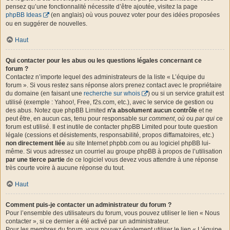
pensez qu’une fonctionnalité nécessite d’être ajoutée, visitez la page
phpBB Ideas
(en anglais) où vous pouvez voter pour des idées proposées
ou en suggérer de nouvelles.
Haut
Qui contacter pour les abus ou les questions légales concernant ce
forum ?
Contactez n’importe lequel des administrateurs de la liste « L’équipe du
forum ». Si vous restez sans réponse alors prenez contact avec le propriétaire
du domaine (en faisant une
recherche sur whois
) ou si un service gratuit est
utilisé (exemple : Yahoo!, Free, f2s.com, etc.), avec le service de gestion ou
des abus. Notez que phpBB Limited
n’a absolument aucun contrôle
et ne
peut être, en aucun cas, tenu pour responsable sur
comment
,
où
ou
par qui
ce
forum est utilisé. Il est inutile de contacter phpBB Limited pour toute question
légale (cessions et désistements, responsabilité, propos diffamatoires, etc.)
non directement liée
au site Internet phpbb.com ou au logiciel phpBB lui-
même. Si vous adressez un courriel au groupe phpBB à propos de l’utilisation
par une tierce partie
de ce logiciel vous devez vous attendre à une réponse
très courte voire à aucune réponse du tout.
Haut
Comment puis-je contacter un administrateur du forum ?
Pour l’ensemble des utilisateurs du forum, vous pouvez utiliser le lien « Nous
contacter », si ce dernier a été activé par un administrateur.
Pour les membres du forum, vous pouvez également utiliser le lien « L’équipe