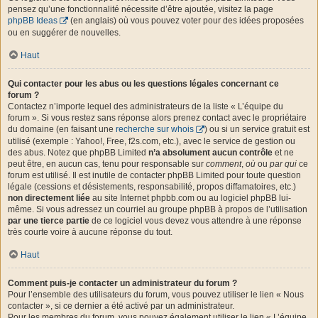
pensez qu’une fonctionnalité nécessite d’être ajoutée, visitez la page
phpBB Ideas
(en anglais) où vous pouvez voter pour des idées proposées
ou en suggérer de nouvelles.
Haut
Qui contacter pour les abus ou les questions légales concernant ce
forum ?
Contactez n’importe lequel des administrateurs de la liste « L’équipe du
forum ». Si vous restez sans réponse alors prenez contact avec le propriétaire
du domaine (en faisant une
recherche sur whois
) ou si un service gratuit est
utilisé (exemple : Yahoo!, Free, f2s.com, etc.), avec le service de gestion ou
des abus. Notez que phpBB Limited
n’a absolument aucun contrôle
et ne
peut être, en aucun cas, tenu pour responsable sur
comment
,
où
ou
par qui
ce
forum est utilisé. Il est inutile de contacter phpBB Limited pour toute question
légale (cessions et désistements, responsabilité, propos diffamatoires, etc.)
non directement liée
au site Internet phpbb.com ou au logiciel phpBB lui-
même. Si vous adressez un courriel au groupe phpBB à propos de l’utilisation
par une tierce partie
de ce logiciel vous devez vous attendre à une réponse
très courte voire à aucune réponse du tout.
Haut
Comment puis-je contacter un administrateur du forum ?
Pour l’ensemble des utilisateurs du forum, vous pouvez utiliser le lien « Nous
contacter », si ce dernier a été activé par un administrateur.
Pour les membres du forum, vous pouvez également utiliser le lien « L’équipe