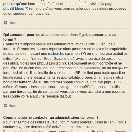
pensez qu’une fonctionnalité nécessite d’être ajoutée, visitez la page
phpBB Ideas
(en anglais) où vous pouvez voter pour des idées proposées
ou en suggérer de nouvelles.
Haut
Qui contacter pour les abus ou les questions légales concernant ce
forum ?
Contactez n’importe lequel des administrateurs de la liste « L’équipe du
forum ». Si vous restez sans réponse alors prenez contact avec le propriétaire
du domaine (en faisant une
recherche sur whois
) ou si un service gratuit est
utilisé (exemple : Yahoo!, Free, f2s.com, etc.), avec le service de gestion ou
des abus. Notez que phpBB Limited
n’a absolument aucun contrôle
et ne
peut être, en aucun cas, tenu pour responsable sur
comment
,
où
ou
par qui
ce
forum est utilisé. Il est inutile de contacter phpBB Limited pour toute question
légale (cessions et désistements, responsabilité, propos diffamatoires, etc.)
non directement liée
au site Internet phpbb.com ou au logiciel phpBB lui-
même. Si vous adressez un courriel au groupe phpBB à propos de l’utilisation
par une tierce partie
de ce logiciel vous devez vous attendre à une réponse
très courte voire à aucune réponse du tout.
Haut
Comment puis-je contacter un administrateur du forum ?
Pour l’ensemble des utilisateurs du forum, vous pouvez utiliser le lien « Nous
contacter », si ce dernier a été activé par un administrateur.
Pour les membres du forum, vous pouvez également utiliser le lien « L’équipe