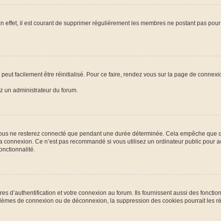
n effet, il est courant de supprimer régulièrement les membres ne postant pas pour 
peut facilement être réinitialisé. Pour ce faire, rendez vous sur la page de connexi
ez un administrateur du forum.
ous ne resterez connecté que pendant une durée déterminée. Cela empêche que quel
la connexion. Ce n’est pas recommandé si vous utilisez un ordinateur public pour ac
onctionnalité.
d’authentification et votre connexion au forum. Ils fournissent aussi des fonctionn
oblèmes de connexion ou de déconnexion, la suppression des cookies pourrait les r