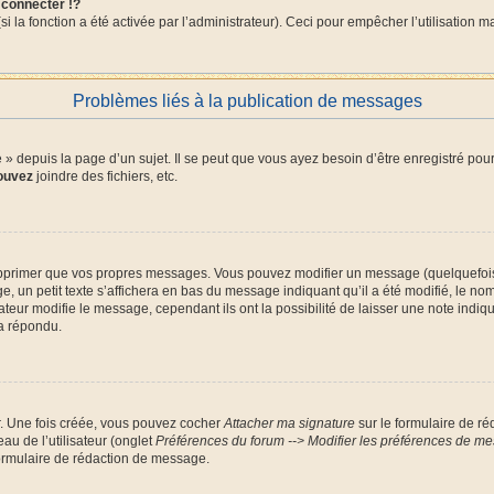
connecter !?
la fonction a été activée par l’administrateur). Ceci pour empêcher l’utilisation malv
Problèmes liés à la publication de messages
depuis la page d’un sujet. Il se peut que vous ayez besoin d’être enregistré pour
ouvez
joindre des fichiers, etc.
pprimer que vos propres messages. Vous pouvez modifier un message (quelquefois d
petit texte s’affichera en bas du message indiquant qu’il a été modifié, le nombre
ur modifie le message, cependant ils ont la possibilité de laisser une note indiqua
a répondu.
r. Une fois créée, vous pouvez cocher
Attacher ma signature
sur le formulaire de ré
au de l’utilisateur (onglet
Préférences du forum --> Modifier les préférences de m
ormulaire de rédaction de message.