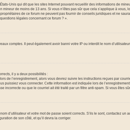
États-Unis qui dit que les sites Internet pouvant recueillir des informations de mi
r un mineur de moins de 13 ans. Si vous n’êtes pas sûr que cela s’applique à vous, l
 propriétaires de ce forum ne peuvent pas fournir de conseils juridiques et ne saura
 questions légales concernant ce forum ? ».
veaux comptes. Il peut également avoir banni votre IP ou interdit le nom d’utilisate
rects, il y a deux possibilités :
lors de l’enregistrement, alors vous devrez suivre les instructions reçues par cour
puissiez vous connecter. Cette information est indiquée lors de l’enregistrement. 
 incorrecte ou que le courriel ait été traité par un filtre anti-spam. Si vous êtes sû
om d’utilisateur et votre mot de passe soient corrects. S’ils le sont, contactez un a
uration de son côté, et qu’il devra la corriger.