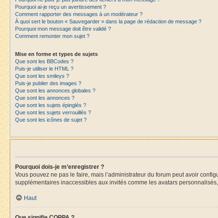
Pourquoi ai-je reçu un avertissement ?
Comment rapporter des messages à un modérateur ?
À quoi sert le bouton « Sauvegarder » dans la page de rédaction de message ?
Pourquoi mon message doit être validé ?
Comment remonter mon sujet ?
Mise en forme et types de sujets
Que sont les BBCodes ?
Puis-je utiliser le HTML ?
Que sont les smileys ?
Puis-je publier des images ?
Que sont les annonces globales ?
Que sont les annonces ?
Que sont les sujets épinglés ?
Que sont les sujets verrouillés ?
Que sont les icônes de sujet ?
Pourquoi dois-je m’enregistrer ?
Vous pouvez ne pas le faire, mais l’administrateur du forum peut avoir configu
supplémentaires inaccessibles aux invités comme les avatars personnalisés, l
Haut
Que signifie COPPA ?