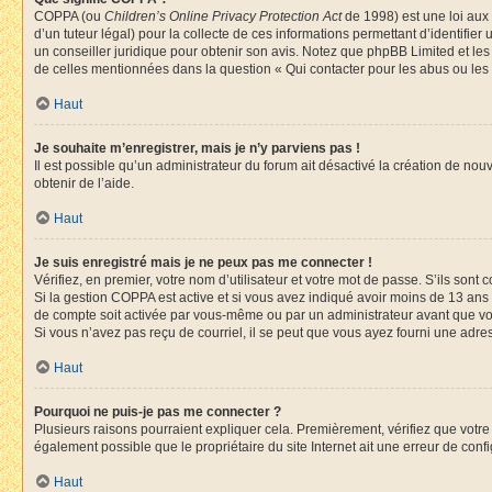
COPPA (ou
Children’s Online Privacy Protection Act
de 1998) est une loi aux 
d’un tuteur légal) pour la collecte de ces informations permettant d’identifie
un conseiller juridique pour obtenir son avis. Notez que phpBB Limited et les
de celles mentionnées dans la question « Qui contacter pour les abus ou les
Haut
Je souhaite m’enregistrer, mais je n’y parviens pas !
Il est possible qu’un administrateur du forum ait désactivé la création de nou
obtenir de l’aide.
Haut
Je suis enregistré mais je ne peux pas me connecter !
Vérifiez, en premier, votre nom d’utilisateur et votre mot de passe. S’ils sont cor
Si la gestion COPPA est active et si vous avez indiqué avoir moins de 13 ans 
de compte soit activée par vous-même ou par un administrateur avant que vous 
Si vous n’avez pas reçu de courriel, il se peut que vous ayez fourni une adresse
Haut
Pourquoi ne puis-je pas me connecter ?
Plusieurs raisons pourraient expliquer cela. Premièrement, vérifiez que votre n
également possible que le propriétaire du site Internet ait une erreur de config
Haut