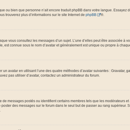
langue ou bien que personne n’ait encore traduit phpBB dans votre langue. Essayez 
ous trouverez plus d’informations sur le site Internet de
phpBB
®.
orsque vous consultez les messages d’un sujet. L’une d’elles peut être associée à 
nde, est connue sous le nom d’avatar et généralement est unique ou propre à chaq
er un avatar en utilisant l’une des quatre méthodes d’avatar suivantes : Gravatar, ga
ouvez pas utiliser d’avatar, contactez un administrateur du forum.
bre de messages postés ou identifient certains membres tels que les modérateurs et
z de poster des messages sur le forum dans le seul but de passer au rang supérieur. 
.