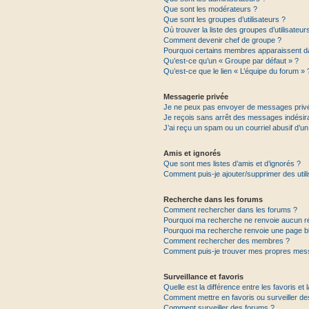
Que sont les modérateurs ?
Que sont les groupes d’utilisateurs ?
Où trouver la liste des groupes d’utilisateu
Comment devenir chef de groupe ?
Pourquoi certains membres apparaissent da
Qu’est-ce qu’un « Groupe par défaut » ?
Qu’est-ce que le lien « L’équipe du forum » 
Messagerie privée
Je ne peux pas envoyer de messages privé
Je reçois sans arrêt des messages indésira
J’ai reçu un spam ou un courriel abusif d’
Amis et ignorés
Que sont mes listes d’amis et d’ignorés ?
Comment puis-je ajouter/supprimer des utili
Recherche dans les forums
Comment rechercher dans les forums ?
Pourquoi ma recherche ne renvoie aucun ré
Pourquoi ma recherche renvoie une page b
Comment rechercher des membres ?
Comment puis-je trouver mes propres mess
Surveillance et favoris
Quelle est la différence entre les favoris et 
Comment mettre en favoris ou surveiller de
Comment surveiller des forums ?