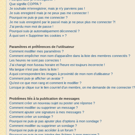
Que signifie COPPA ?
Je souhaite m’enregistrer, mais je n’y parviens pas !
Je suis enregistré mais je ne peux pas me connecter !
Pourquoi ne puis-je pas me connecter ?
Je me suis enregistré par le passé mais je ne peux plus me connecter ?!
J’ai perdu mon mot de passe !
Pourquoi suis-je automatiquement déconnecté ?
À quoi sert « Supprimer les cookies » ?
Paramètres et préférences de l’utilisateur
Comment modifier mes paramètres ?
Comment empêcher mon nom d’apparaître dans la liste des membres connectés ?
Les heures ne sont pas correctes !
J’ai changé mon fuseau horaire et l’heure est toujours incorrecte !
Ma langue n’est pas dans la liste !
A quoi correspondent les images à proximité de mon nom d’utilisateur ?
Comment puis-je afficher un avatar ?
Qu’est-ce que mon rang et comment le modifier ?
Lorsque je clique sur le lien
courriel
d’un membre, on me demande de me connecter !?
Problèmes liés à la publication de messages
Comment créer un nouveau sujet ou poster une réponse ?
Comment modifier ou supprimer un message ?
Comment ajouter une signature à mes messages ?
Comment créer un sondage ?
Pourquoi ne puis-je pas ajouter plus d’options à mon sondage ?
Comment modifier ou supprimer un sondage ?
Pourquoi ne puis-je pas accéder à un forum ?
Pourquoi ne puis-je pas joindre des fichiers à mon message ?