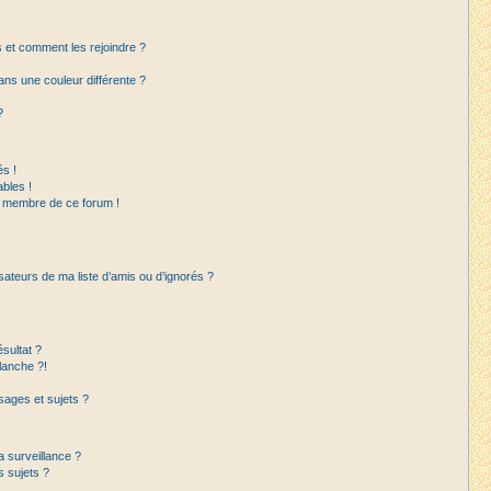
rs et comment les rejoindre ?
ns une couleur différente ?
?
s !
bles !
un membre de ce forum !
sateurs de ma liste d’amis ou d’ignorés ?
sultat ?
lanche ?!
ages et sujets ?
la surveillance ?
s sujets ?