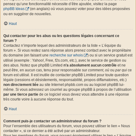
pensez qu’une fonctionnalité nécessite d’être ajoutée, visitez la page
phpBB Ideas
(en anglais) où vous pouvez voter pour des idées proposées
ou en suggérer de nouvelles.
Haut
Qui contacter pour les abus ou les questions légales concernant ce
forum ?
Contactez n’importe lequel des administrateurs de la liste « L’équipe du
forum ». Si vous restez sans réponse alors prenez contact avec le propriétaire
du domaine (en faisant une
recherche sur whois
) ou si un service gratuit est
utilisé (exemple : Yahoo!, Free, f2s.com, etc.), avec le service de gestion ou
des abus. Notez que phpBB Limited
n’a absolument aucun contrôle
et ne
peut être, en aucun cas, tenu pour responsable sur
comment
,
où
ou
par qui
ce
forum est utilisé. Il est inutile de contacter phpBB Limited pour toute question
légale (cessions et désistements, responsabilité, propos diffamatoires, etc.)
non directement liée
au site Internet phpbb.com ou au logiciel phpBB lui-
même. Si vous adressez un courriel au groupe phpBB à propos de l’utilisation
par une tierce partie
de ce logiciel vous devez vous attendre à une réponse
très courte voire à aucune réponse du tout.
Haut
Comment puis-je contacter un administrateur du forum ?
Pour l’ensemble des utilisateurs du forum, vous pouvez utiliser le lien « Nous
contacter », si ce dernier a été activé par un administrateur.
Pour les membres du forum, vous pouvez également utiliser le lien « L’équipe