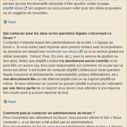
pensez qu’une fonctionnalité nécessite d’être ajoutée, visitez la page
phpBB Ideas
(en anglais) où vous pouvez voter pour des idées proposées
ou en suggérer de nouvelles.
Haut
Qui contacter pour les abus ou les questions légales concernant ce
forum ?
Contactez n’importe lequel des administrateurs de la liste « L’équipe du
forum ». Si vous restez sans réponse alors prenez contact avec le propriétaire
du domaine (en faisant une
recherche sur whois
) ou si un service gratuit est
utilisé (exemple : Yahoo!, Free, f2s.com, etc.), avec le service de gestion ou
des abus. Notez que phpBB Limited
n’a absolument aucun contrôle
et ne
peut être, en aucun cas, tenu pour responsable sur
comment
,
où
ou
par qui
ce
forum est utilisé. Il est inutile de contacter phpBB Limited pour toute question
légale (cessions et désistements, responsabilité, propos diffamatoires, etc.)
non directement liée
au site Internet phpbb.com ou au logiciel phpBB lui-
même. Si vous adressez un courriel au groupe phpBB à propos de l’utilisation
par une tierce partie
de ce logiciel vous devez vous attendre à une réponse
très courte voire à aucune réponse du tout.
Haut
Comment puis-je contacter un administrateur du forum ?
Pour l’ensemble des utilisateurs du forum, vous pouvez utiliser le lien « Nous
contacter », si ce dernier a été activé par un administrateur.
Pour les membres du forum, vous pouvez également utiliser le lien « L’équipe