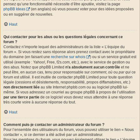
pensez qu’une fonctionnalité nécessite d’être ajoutée, visitez la page
phpBB Ideas
(en anglais) où vous pouvez voter pour des idées proposées
ou en suggérer de nouvelles.
Haut
Qui contacter pour les abus ou les questions légales concernant ce
forum ?
Contactez n’importe lequel des administrateurs de la liste « L’équipe du
forum ». Si vous restez sans réponse alors prenez contact avec le propriétaire
du domaine (en faisant une
recherche sur whois
) ou si un service gratuit est
utilisé (exemple : Yahoo!, Free, f2s.com, etc.), avec le service de gestion ou
des abus. Notez que phpBB Limited
n’a absolument aucun contrôle
et ne
peut être, en aucun cas, tenu pour responsable sur
comment
,
où
ou
par qui
ce
forum est utilisé. Il est inutile de contacter phpBB Limited pour toute question
légale (cessions et désistements, responsabilité, propos diffamatoires, etc.)
non directement liée
au site Internet phpbb.com ou au logiciel phpBB lui-
même. Si vous adressez un courriel au groupe phpBB à propos de l’utilisation
par une tierce partie
de ce logiciel vous devez vous attendre à une réponse
très courte voire à aucune réponse du tout.
Haut
Comment puis-je contacter un administrateur du forum ?
Pour l’ensemble des utilisateurs du forum, vous pouvez utiliser le lien « Nous
contacter », si ce dernier a été activé par un administrateur.
Pour les membres du forum, vous pouvez également utiliser le lien « L’équipe