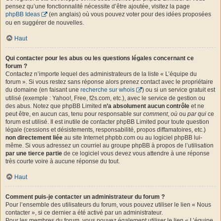
pensez qu’une fonctionnalité nécessite d’être ajoutée, visitez la page
phpBB Ideas
(en anglais) où vous pouvez voter pour des idées proposées
ou en suggérer de nouvelles.
Haut
Qui contacter pour les abus ou les questions légales concernant ce
forum ?
Contactez n’importe lequel des administrateurs de la liste « L’équipe du
forum ». Si vous restez sans réponse alors prenez contact avec le propriétaire
du domaine (en faisant une
recherche sur whois
) ou si un service gratuit est
utilisé (exemple : Yahoo!, Free, f2s.com, etc.), avec le service de gestion ou
des abus. Notez que phpBB Limited
n’a absolument aucun contrôle
et ne
peut être, en aucun cas, tenu pour responsable sur
comment
,
où
ou
par qui
ce
forum est utilisé. Il est inutile de contacter phpBB Limited pour toute question
légale (cessions et désistements, responsabilité, propos diffamatoires, etc.)
non directement liée
au site Internet phpbb.com ou au logiciel phpBB lui-
même. Si vous adressez un courriel au groupe phpBB à propos de l’utilisation
par une tierce partie
de ce logiciel vous devez vous attendre à une réponse
très courte voire à aucune réponse du tout.
Haut
Comment puis-je contacter un administrateur du forum ?
Pour l’ensemble des utilisateurs du forum, vous pouvez utiliser le lien « Nous
contacter », si ce dernier a été activé par un administrateur.
Pour les membres du forum, vous pouvez également utiliser le lien « L’équipe