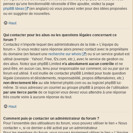
pensez qu’une fonctionnalité nécessite d’être ajoutée, visitez la page
phpBB Ideas
(en anglais) où vous pouvez voter pour des idées proposées
ou en suggérer de nouvelles.
Haut
Qui contacter pour les abus ou les questions légales concernant ce
forum ?
Contactez n’importe lequel des administrateurs de la liste « L’équipe du
forum ». Si vous restez sans réponse alors prenez contact avec le propriétaire
du domaine (en faisant une
recherche sur whois
) ou si un service gratuit est
utilisé (exemple : Yahoo!, Free, f2s.com, etc.), avec le service de gestion ou
des abus. Notez que phpBB Limited
n’a absolument aucun contrôle
et ne
peut être, en aucun cas, tenu pour responsable sur
comment
,
où
ou
par qui
ce
forum est utilisé. Il est inutile de contacter phpBB Limited pour toute question
légale (cessions et désistements, responsabilité, propos diffamatoires, etc.)
non directement liée
au site Internet phpbb.com ou au logiciel phpBB lui-
même. Si vous adressez un courriel au groupe phpBB à propos de l’utilisation
par une tierce partie
de ce logiciel vous devez vous attendre à une réponse
très courte voire à aucune réponse du tout.
Haut
Comment puis-je contacter un administrateur du forum ?
Pour l’ensemble des utilisateurs du forum, vous pouvez utiliser le lien « Nous
contacter », si ce dernier a été activé par un administrateur.
Pour les membres du forum, vous pouvez également utiliser le lien « L’équipe