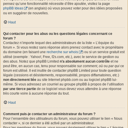
pensez qu’une fonctionnalité nécessite d’être ajoutée, visitez la page
phpBB Ideas
(en anglais) où vous pouvez voter pour des idées proposées
ou en suggérer de nouvelles.
Haut
Qui contacter pour les abus ou les questions légales concernant ce
forum ?
Contactez n’importe lequel des administrateurs de la liste « L’équipe du
forum ». Si vous restez sans réponse alors prenez contact avec le propriétaire
du domaine (en faisant une
recherche sur whois
) ou si un service gratuit est
utilisé (exemple : Yahoo!, Free, f2s.com, etc.), avec le service de gestion ou
des abus. Notez que phpBB Limited
n’a absolument aucun contrôle
et ne
peut être, en aucun cas, tenu pour responsable sur
comment
,
où
ou
par qui
ce
forum est utilisé. Il est inutile de contacter phpBB Limited pour toute question
légale (cessions et désistements, responsabilité, propos diffamatoires, etc.)
non directement liée
au site Internet phpbb.com ou au logiciel phpBB lui-
même. Si vous adressez un courriel au groupe phpBB à propos de l’utilisation
par une tierce partie
de ce logiciel vous devez vous attendre à une réponse
très courte voire à aucune réponse du tout.
Haut
Comment puis-je contacter un administrateur du forum ?
Pour l’ensemble des utilisateurs du forum, vous pouvez utiliser le lien « Nous
contacter », si ce dernier a été activé par un administrateur.
Pour les membres du forum, vous pouvez également utiliser le lien « L’équipe