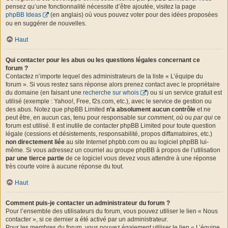
pensez qu’une fonctionnalité nécessite d’être ajoutée, visitez la page
phpBB Ideas
(en anglais) où vous pouvez voter pour des idées proposées
ou en suggérer de nouvelles.
Haut
Qui contacter pour les abus ou les questions légales concernant ce
forum ?
Contactez n’importe lequel des administrateurs de la liste « L’équipe du
forum ». Si vous restez sans réponse alors prenez contact avec le propriétaire
du domaine (en faisant une
recherche sur whois
) ou si un service gratuit est
utilisé (exemple : Yahoo!, Free, f2s.com, etc.), avec le service de gestion ou
des abus. Notez que phpBB Limited
n’a absolument aucun contrôle
et ne
peut être, en aucun cas, tenu pour responsable sur
comment
,
où
ou
par qui
ce
forum est utilisé. Il est inutile de contacter phpBB Limited pour toute question
légale (cessions et désistements, responsabilité, propos diffamatoires, etc.)
non directement liée
au site Internet phpbb.com ou au logiciel phpBB lui-
même. Si vous adressez un courriel au groupe phpBB à propos de l’utilisation
par une tierce partie
de ce logiciel vous devez vous attendre à une réponse
très courte voire à aucune réponse du tout.
Haut
Comment puis-je contacter un administrateur du forum ?
Pour l’ensemble des utilisateurs du forum, vous pouvez utiliser le lien « Nous
contacter », si ce dernier a été activé par un administrateur.
Pour les membres du forum, vous pouvez également utiliser le lien « L’équipe