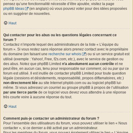
pensez qu’une fonctionnalité nécessite d’être ajoutée, visitez la page
phpBB Ideas
(en anglais) où vous pouvez voter pour des idées proposées
ou en suggérer de nouvelles.
Haut
Qui contacter pour les abus ou les questions légales concernant ce
forum ?
Contactez n’importe lequel des administrateurs de la liste « L’équipe du
forum ». Si vous restez sans réponse alors prenez contact avec le propriétaire
du domaine (en faisant une
recherche sur whois
) ou si un service gratuit est
utilisé (exemple : Yahoo!, Free, f2s.com, etc.), avec le service de gestion ou
des abus. Notez que phpBB Limited
n’a absolument aucun contrôle
et ne
peut être, en aucun cas, tenu pour responsable sur
comment
,
où
ou
par qui
ce
forum est utilisé. Il est inutile de contacter phpBB Limited pour toute question
légale (cessions et désistements, responsabilité, propos diffamatoires, etc.)
non directement liée
au site Internet phpbb.com ou au logiciel phpBB lui-
même. Si vous adressez un courriel au groupe phpBB à propos de l’utilisation
par une tierce partie
de ce logiciel vous devez vous attendre à une réponse
très courte voire à aucune réponse du tout.
Haut
Comment puis-je contacter un administrateur du forum ?
Pour l’ensemble des utilisateurs du forum, vous pouvez utiliser le lien « Nous
contacter », si ce dernier a été activé par un administrateur.
Pour les membres du forum, vous pouvez également utiliser le lien « L’équipe