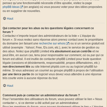
pensez qu’une fonctionnalité nécessite d’être ajoutée, visitez la page
phpBB Ideas
(en anglais) où vous pouvez voter pour des idées proposées
ou en suggérer de nouvelles.
Haut
Qui contacter pour les abus ou les questions légales concernant ce
forum ?
Contactez n’importe lequel des administrateurs de la liste « L’équipe du
forum ». Si vous restez sans réponse alors prenez contact avec le propriétaire
du domaine (en faisant une
recherche sur whois
) ou si un service gratuit est
utilisé (exemple : Yahoo!, Free, f2s.com, etc.), avec le service de gestion ou
des abus. Notez que phpBB Limited
n’a absolument aucun contrôle
et ne
peut être, en aucun cas, tenu pour responsable sur
comment
,
où
ou
par qui
ce
forum est utilisé. Il est inutile de contacter phpBB Limited pour toute question
légale (cessions et désistements, responsabilité, propos diffamatoires, etc.)
non directement liée
au site Internet phpbb.com ou au logiciel phpBB lui-
même. Si vous adressez un courriel au groupe phpBB à propos de l’utilisation
par une tierce partie
de ce logiciel vous devez vous attendre à une réponse
très courte voire à aucune réponse du tout.
Haut
Comment puis-je contacter un administrateur du forum ?
Pour l’ensemble des utilisateurs du forum, vous pouvez utiliser le lien « Nous
contacter », si ce dernier a été activé par un administrateur.
Pour les membres du forum, vous pouvez également utiliser le lien « L’équipe