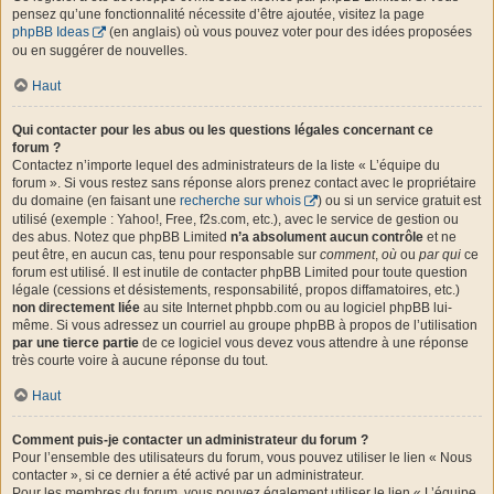
pensez qu’une fonctionnalité nécessite d’être ajoutée, visitez la page
phpBB Ideas
(en anglais) où vous pouvez voter pour des idées proposées
ou en suggérer de nouvelles.
Haut
Qui contacter pour les abus ou les questions légales concernant ce
forum ?
Contactez n’importe lequel des administrateurs de la liste « L’équipe du
forum ». Si vous restez sans réponse alors prenez contact avec le propriétaire
du domaine (en faisant une
recherche sur whois
) ou si un service gratuit est
utilisé (exemple : Yahoo!, Free, f2s.com, etc.), avec le service de gestion ou
des abus. Notez que phpBB Limited
n’a absolument aucun contrôle
et ne
peut être, en aucun cas, tenu pour responsable sur
comment
,
où
ou
par qui
ce
forum est utilisé. Il est inutile de contacter phpBB Limited pour toute question
légale (cessions et désistements, responsabilité, propos diffamatoires, etc.)
non directement liée
au site Internet phpbb.com ou au logiciel phpBB lui-
même. Si vous adressez un courriel au groupe phpBB à propos de l’utilisation
par une tierce partie
de ce logiciel vous devez vous attendre à une réponse
très courte voire à aucune réponse du tout.
Haut
Comment puis-je contacter un administrateur du forum ?
Pour l’ensemble des utilisateurs du forum, vous pouvez utiliser le lien « Nous
contacter », si ce dernier a été activé par un administrateur.
Pour les membres du forum, vous pouvez également utiliser le lien « L’équipe