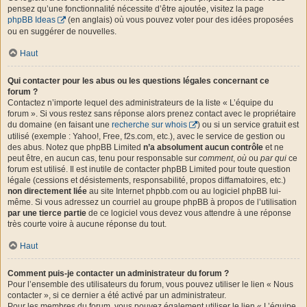
pensez qu’une fonctionnalité nécessite d’être ajoutée, visitez la page
phpBB Ideas
(en anglais) où vous pouvez voter pour des idées proposées
ou en suggérer de nouvelles.
Haut
Qui contacter pour les abus ou les questions légales concernant ce
forum ?
Contactez n’importe lequel des administrateurs de la liste « L’équipe du
forum ». Si vous restez sans réponse alors prenez contact avec le propriétaire
du domaine (en faisant une
recherche sur whois
) ou si un service gratuit est
utilisé (exemple : Yahoo!, Free, f2s.com, etc.), avec le service de gestion ou
des abus. Notez que phpBB Limited
n’a absolument aucun contrôle
et ne
peut être, en aucun cas, tenu pour responsable sur
comment
,
où
ou
par qui
ce
forum est utilisé. Il est inutile de contacter phpBB Limited pour toute question
légale (cessions et désistements, responsabilité, propos diffamatoires, etc.)
non directement liée
au site Internet phpbb.com ou au logiciel phpBB lui-
même. Si vous adressez un courriel au groupe phpBB à propos de l’utilisation
par une tierce partie
de ce logiciel vous devez vous attendre à une réponse
très courte voire à aucune réponse du tout.
Haut
Comment puis-je contacter un administrateur du forum ?
Pour l’ensemble des utilisateurs du forum, vous pouvez utiliser le lien « Nous
contacter », si ce dernier a été activé par un administrateur.
Pour les membres du forum, vous pouvez également utiliser le lien « L’équipe