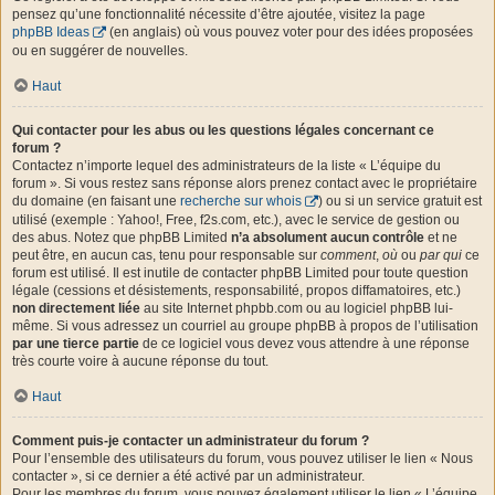
pensez qu’une fonctionnalité nécessite d’être ajoutée, visitez la page
phpBB Ideas
(en anglais) où vous pouvez voter pour des idées proposées
ou en suggérer de nouvelles.
Haut
Qui contacter pour les abus ou les questions légales concernant ce
forum ?
Contactez n’importe lequel des administrateurs de la liste « L’équipe du
forum ». Si vous restez sans réponse alors prenez contact avec le propriétaire
du domaine (en faisant une
recherche sur whois
) ou si un service gratuit est
utilisé (exemple : Yahoo!, Free, f2s.com, etc.), avec le service de gestion ou
des abus. Notez que phpBB Limited
n’a absolument aucun contrôle
et ne
peut être, en aucun cas, tenu pour responsable sur
comment
,
où
ou
par qui
ce
forum est utilisé. Il est inutile de contacter phpBB Limited pour toute question
légale (cessions et désistements, responsabilité, propos diffamatoires, etc.)
non directement liée
au site Internet phpbb.com ou au logiciel phpBB lui-
même. Si vous adressez un courriel au groupe phpBB à propos de l’utilisation
par une tierce partie
de ce logiciel vous devez vous attendre à une réponse
très courte voire à aucune réponse du tout.
Haut
Comment puis-je contacter un administrateur du forum ?
Pour l’ensemble des utilisateurs du forum, vous pouvez utiliser le lien « Nous
contacter », si ce dernier a été activé par un administrateur.
Pour les membres du forum, vous pouvez également utiliser le lien « L’équipe